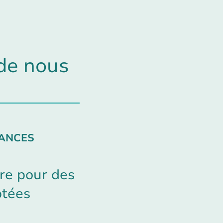
de nous
CANCES
re pour des
ptées